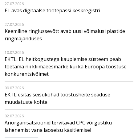
27.07.2026
EL avas digitaalse tootepassi keskregistri
27.07.2026
Keemiline ringlussevõtt avab uusi võimalusi plastide
ringmajanduses
10.07.2026
EKTL: EL heitkogustega kauplemise süsteem peab
toetama nii kliimaeesmärke kui ka Euroopa tööstuse
konkurentsivõimet
09.07.2026
EKTL esitas seisukohad tööstusheite seaduse
muudatuste kohta
02.07.2026
Äriorganisatsioonid tervitavad CPC võrgustiku
lähenemist vana laoseisu käsitlemisel