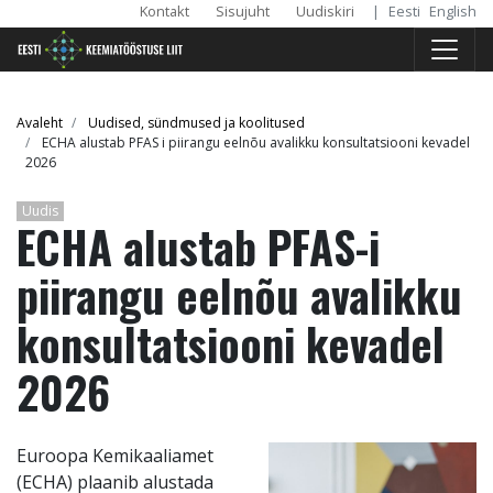
Päise
Skip
Kontakt
Sisujuht
Uudiskiri
|
Eesti
English
to
menüü
main
content
Breadcrumb
Avaleht
Uudised, sündmused ja koolitused
ECHA alustab PFAS i piirangu eelnõu avalikku konsultatsiooni kevadel
2026
Uudis
ECHA alustab PFAS-i
piirangu eelnõu avalikku
konsultatsiooni kevadel
2026
Euroopa Kemikaaliamet
(ECHA) plaanib alustada