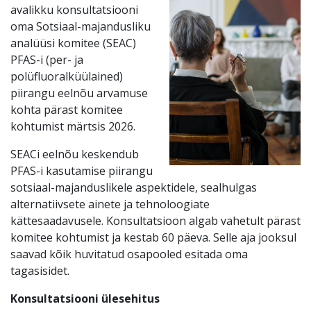
avalikku konsultatsiooni
oma Sotsiaal-majandusliku
analüüsi komitee (SEAC)
PFAS-i (per- ja
polüfluoralküülained)
piirangu eelnõu arvamuse
kohta pärast komitee
kohtumist märtsis 2026.
SEACi eelnõu keskendub
PFAS-i kasutamise piirangu
sotsiaal-majanduslikele aspektidele, sealhulgas
alternatiivsete ainete ja tehnoloogiate
kättesaadavusele. Konsultatsioon algab vahetult pärast
komitee kohtumist ja kestab 60 päeva. Selle aja jooksul
saavad kõik huvitatud osapooled esitada oma
tagasisidet.
Konsultatsiooni ülesehitus