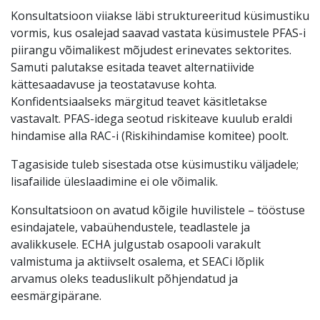
Konsultatsioon viiakse läbi struktureeritud küsimustiku
vormis, kus osalejad saavad vastata küsimustele PFAS-i
piirangu võimalikest mõjudest erinevates sektorites.
Samuti palutakse esitada teavet alternatiivide
kättesaadavuse ja teostatavuse kohta.
Konfidentsiaalseks märgitud teavet käsitletakse
vastavalt. PFAS-idega seotud riskiteave kuulub eraldi
hindamise alla RAC-i (Riskihindamise komitee) poolt.
Tagasiside tuleb sisestada otse küsimustiku väljadele;
lisafailide üleslaadimine ei ole võimalik.
Konsultatsioon on avatud kõigile huvilistele – tööstuse
esindajatele, vabaühendustele, teadlastele ja
avalikkusele. ECHA julgustab osapooli varakult
valmistuma ja aktiivselt osalema, et SEACi lõplik
arvamus oleks teaduslikult põhjendatud ja
eesmärgipärane.