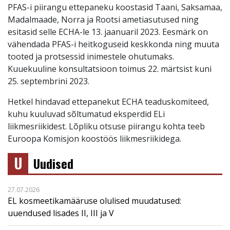
PFAS-i piirangu ettepaneku koostasid Taani, Saksamaa,
Madalmaade, Norra ja Rootsi ametiasutused ning
esitasid selle ECHA-le 13. jaanuaril 2023. Eesmärk on
vähendada PFAS-i heitkoguseid keskkonda ning muuta
tooted ja protsessid inimestele ohutumaks.
Kuuekuuline konsultatsioon toimus 22. märtsist kuni
25. septembrini 2023.
Hetkel hindavad ettepanekut ECHA teaduskomiteed,
kuhu kuuluvad sõltumatud eksperdid ELi
liikmesriikidest. Lõpliku otsuse piirangu kohta teeb
Euroopa Komisjon koostöös liikmesriikidega.
U
Uudised
27.07.2026
EL kosmeetikamääruse olulised muudatused:
uuendused lisades II, III ja V