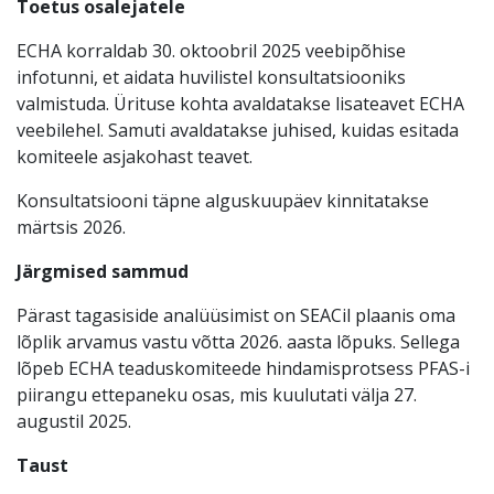
Toetus osalejatele
ECHA korraldab 30. oktoobril 2025 veebipõhise
infotunni, et aidata huvilistel konsultatsiooniks
valmistuda. Ürituse kohta avaldatakse lisateavet ECHA
veebilehel. Samuti avaldatakse juhised, kuidas esitada
komiteele asjakohast teavet.
Konsultatsiooni täpne alguskuupäev kinnitatakse
märtsis 2026.
Järgmised sammud
Pärast tagasiside analüüsimist on SEACil plaanis oma
lõplik arvamus vastu võtta 2026. aasta lõpuks. Sellega
lõpeb ECHA teaduskomiteede hindamisprotsess PFAS-i
piirangu ettepaneku osas, mis kuulutati välja 27.
augustil 2025.
Taust