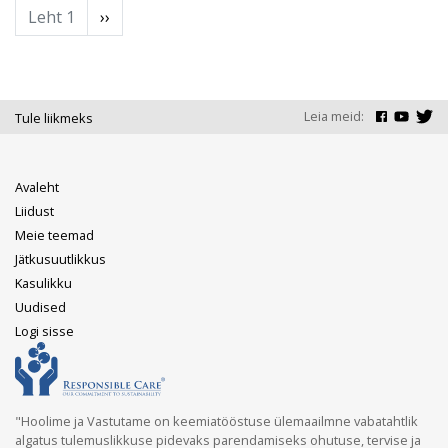
Pagination
Leht 1
Next
››
page
Leia meid:
Tule liikmeks
Main
Avaleht
navigation
Liidust
Meie teemad
Jätkusuutlikkus
Kasulikku
Uudised
User
Logi sisse
account
menu
"Hoolime ja Vastutame on keemiatööstuse ülemaailmne vabatahtlik
algatus tulemuslikkuse pidevaks parendamiseks ohutuse, tervise ja