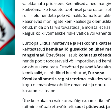
vaieldamatu prioriteet. Keemilised ained mängi
kõikvõimalike toodete tootmisel ja turustamisel 
rolli – elu nendeta pole võimalik. Sama loomuli
kaasnevad mõningate kemikaalidega olemuslik
ohud, mida on tarvis tuvastada ja mõista, et ka
käigus kõiki võimalikke riske vältida või vähend
Euroopa Liidus inimtervise ja keskkonna kaitse
kehtestatud
kemikaaliõigusaktid on ühed m
rangeimad
. Ettevõtetel lasub
kohustus tõend
nende poolt toodetavaid või imporditavaid kem
on ohutu kasutada. Ettevõtted peavad kõnealu
kemikaalid, nii ohtlikud kui ohutud,
Euroopa
Kemikaaliametis registreerima
, esitades sel
kogu olemasoleva ohtlike omaduste ja ohutu
kasutamise teabe.
Ühe keerukaima valdkonna õigusraamistiku nõ
täitmine nõuab ettevõtetelt
suurt pädevust ja