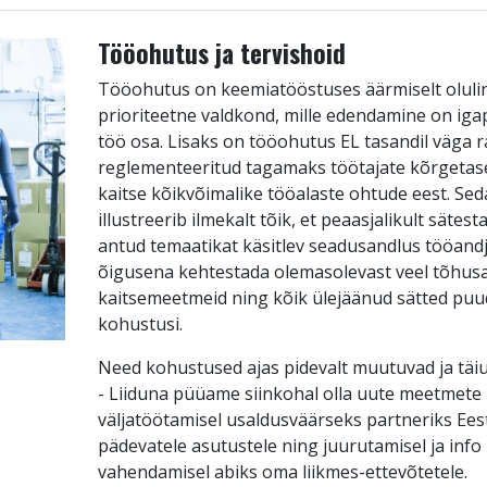
Tööohutus ja tervishoid
Tööohutus on keemiatööstuses äärmiselt olulin
prioriteetne valdkond, mille edendamine on ig
töö osa. Lisaks on tööohutus EL tasandil väga r
reglementeeritud tagamaks töötajate kõrgetas
kaitse kõikvõimalike tööalaste ohtude eest. Sed
illustreerib ilmekalt tõik, et peaasjalikult sätest
antud temaatikat käsitlev seadusandlus tööandj
õigusena kehtestada olemasolevast veel tõhus
kaitsemeetmeid ning kõik ülejäänud sätted pu
kohustusi.
Need kohustused ajas pidevalt muutuvad ja täi
- Liiduna püüame siinkohal olla uute meetmete
väljatöötamisel usaldusväärseks partneriks Ees
pädevatele asutustele ning juurutamisel ja info
vahendamisel abiks oma liikmes-ettevõtetele.