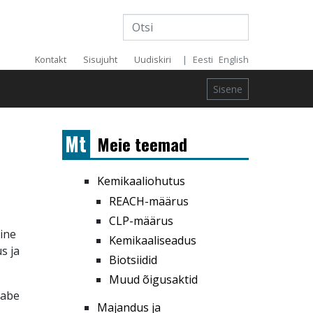
Päise
Kontakt
Sisujuht
Uudiskiri
|
Eesti
English
menüü
Sisene
Mt
Meie teemad
Kemikaaliohutus
REACH-määrus
CLP-määrus
ine
Kemikaaliseadus
s ja
Biotsiidid
Muud õigusaktid
eabe
Majandus ja