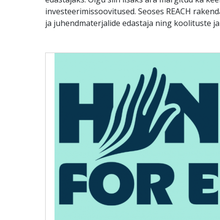
investeerimissoovitused. Seoses REACH rakend
ja juhendmaterjalide edastaja ning koolituste j