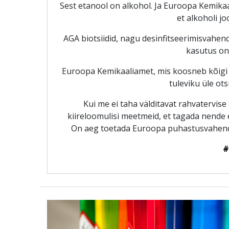
Sest etanool on alkohol. Ja Euroopa Kemika
et alkoholi j
AGA biotsiidid, nagu desinfitseerimisvahend
kasutus on 
Euroopa Kemikaaliamet, mis koosneb kõigi EL
tuleviku üle ot
Kui me ei taha välditavat rahvatervis
kiireloomulisi meetmeid, et tagada nende
On aeg toetada Euroopa puhastusvahendit
#