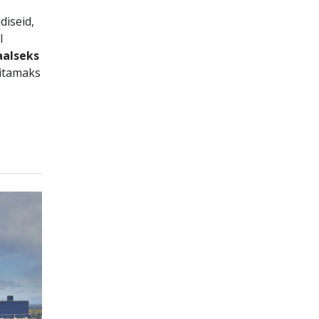
diseid,
l
aalseks
aitamaks
d