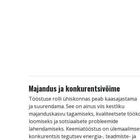
Majandus ja konkurentsivõime
Tööstuse rolli ühiskonnas peab kaasajastama
ja suurendama. See on ainus viis kestliku
majanduskasvu tagamiseks, kvaliteetsete töök
loomiseks ja sotsiaalsete probleemide
lahendamiseks. Keemiatööstus on ülemaailmse
konkurentsis tegutsev energia-, teadmiste- ja