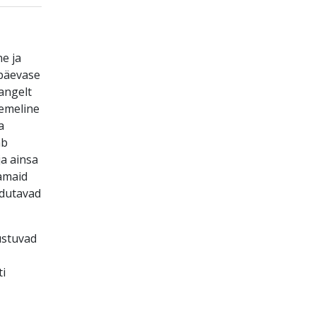
e ja
apäevase
angelt
emeline
a
ab
a ainsa
amaid
udutavad
ustuvad
ti