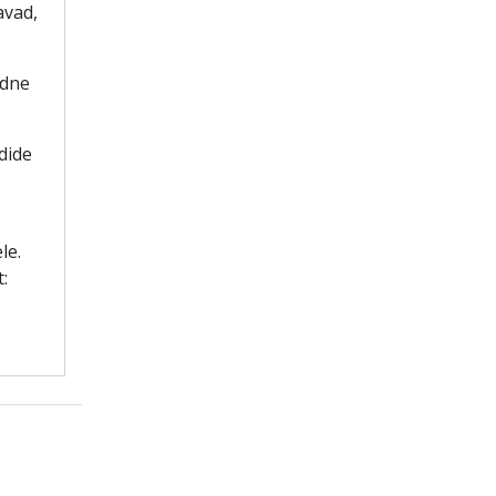
avad,
idne
dide
le.
t: