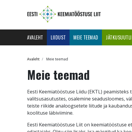
Skip
to
main
content
Main
AVALEHT
LIIDUST
MEIE TEEMAD
JÄTKUSUUTL
navigation
Breadcrumb
Avaleht
Meie teemad
Meie teemad
Eesti Keemiatööstuse Liidu (EKTL) peamisteks
valitsusasutustes, osalemine seadusloomes, v
teiste riikide analoogsetete liitude ja kauban
koolituse läbiviimine.
Eesti Keemiatööstuse Liit on keemiatööstuse e
edastajaks. Olgu siin lisaks ära märgitud ka k