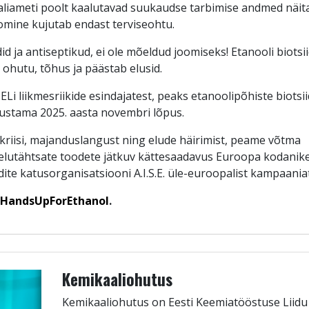
aliameti poolt kaalutavad suukaudse tarbimise andmed näit
oomine kujutab endast terviseohtu.
id ja antiseptikud, ei ole mõeldud joomiseks! Etanooli biotsi
ohutu, tõhus ja päästab elusid.
i liikmesriikide esindajatest, peaks etanoolipõhiste biotsii
sustama 2025. aasta novembri lõpus.
e kriisi, majanduslangust ning elude häirimist, peame võtma
 elutähtsate toodete jätkuv kättesaadavus Euroopa kodanike
e katusorganisatsiooni A.I.S.E. üle-euroopalist kampaania
HandsUpForEthanol
.
Kemikaaliohutus
Kemikaaliohutus on Eesti Keemiatööstuse Liidu