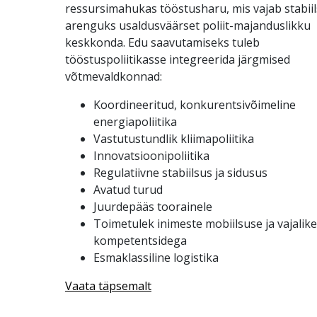
ressursimahukas tööstusharu, mis vajab stabii
arenguks usaldusväärset poliit-majanduslikku
keskkonda. Edu saavutamiseks tuleb
tööstuspoliitikasse integreerida järgmised
võtmevaldkonnad:
Koordineeritud, konkurentsivõimeline
energiapoliitika
Vastutustundlik kliimapoliitika
Innovatsioonipoliitika
Regulatiivne stabiilsus ja sidusus
Avatud turud
Juurdepääs toorainele
Toimetulek inimeste mobiilsuse ja vajalike
kompetentsidega
Esmaklassiline logistika
Vaata täpsemalt