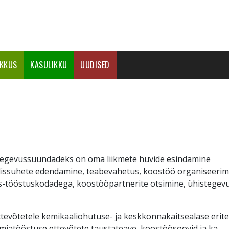
IKKUS
KASULIKKU
UUDISED
 tegevussuundadeks on oma liikmete huvide esindamine
älissuhete edendamine, teabevahetus, koostöö organiseerim
dus-tööstuskodadega, koostööpartnerite otsimine, ühistegevu
ttevõtetele kemikaaliohutuse- ja keskkonnakaitsealase erit
eemiatööstuse ettevõtete taustateave, koostöösoovid ja ka