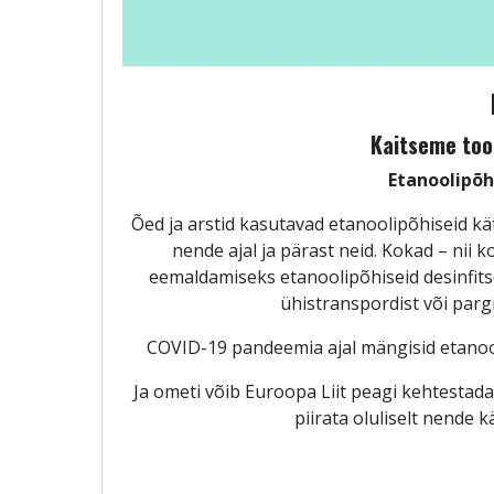
Kaitseme too
Etanoolipõh
Õed ja arstid kasutavad etanoolipõhiseid k
nende ajal ja pärast neid. Kokad – nii 
eemaldamiseks etanoolipõhiseid desinfits
ühistranspordist või par
COVID-19 pandeemia ajal mängisid etanooli
Ja ometi võib Euroopa Liit peagi kehtestada
piirata oluliselt nende