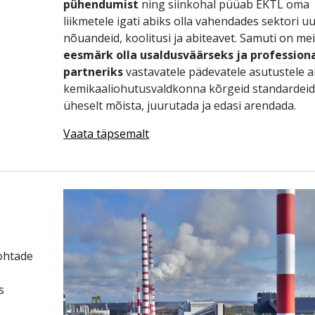
pühendumist
ning siinkohal püüab EKTL oma
liikmetele igati abiks olla vahendades sektori uu
nõuandeid, koolitusi ja abiteavet. Samuti on mei
eesmärk olla usaldusväärseks ja profession
partneriks
vastavatele pädevatele asutustele 
kemikaaliohutusvaldkonna kõrgeid standardei
üheselt mõista, juurutada ja edasi arendada.
Vaata täpsemalt
ohtade
s