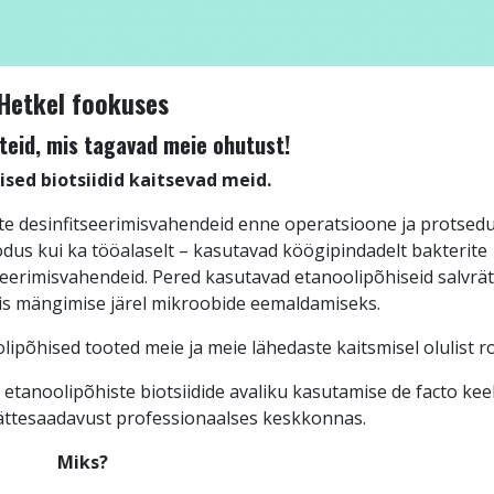
Hetkel fookuses
teid, mis tagavad meie ohutust!
ised biotsiidid kaitsevad meid.
äte desinfitseerimisvahendeid enne operatsioone ja protsed
kodus kui ka tööalaselt – kasutavad köögipindadelt bakterite
eerimisvahendeid. Pered kasutavad etanoolipõhiseid salvrät
gis mängimise järel mikroobide eemaldamiseks.
põhised tooted meie ja meie lähedaste kaitsmisel olulist rol
 etanoolipõhiste biotsiidide avaliku kasutamise de facto keel
 kättesaadavust professionaalses keskkonnas.
Miks?