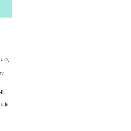
uure,
te
li.
u ja