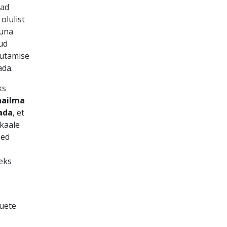
vad
olulist
kuna
ud
sutamise
ada.
ks
aailma
ada
, et
ikaale
sed
leks
uete